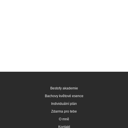
Bestofy akademie
Bachovy květové esence
Individuální plán
Zdarma pro tebe
O mně
Kontakt