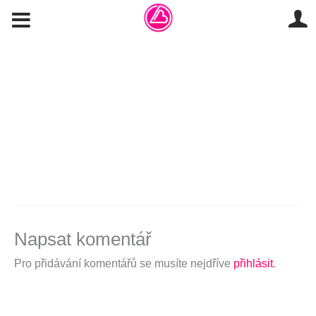
Přeskočit
MENU
na
obsah
00:00
Napsat komentář
Pro přidávání komentářů se musíte nejdříve
přihlásit
.