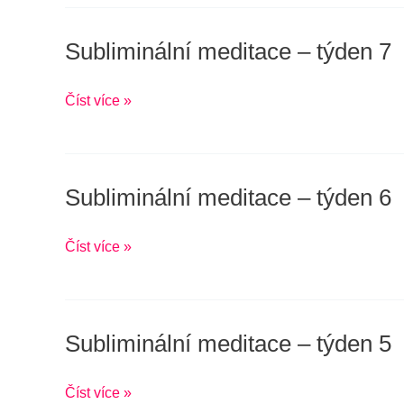
3
Subliminální meditace – týden 7
Subliminální
meditace
–
Číst více »
týden
7
Subliminální meditace – týden 6
Subliminální
meditace
–
Číst více »
týden
6
Subliminální meditace – týden 5
Subliminální
meditace
–
Číst více »