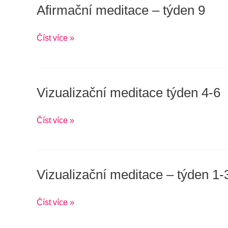
Afirmační meditace – týden 9
Afirmační
meditace
–
Číst více »
týden
9
Vizualizační meditace týden 4-6
Vizualizační
meditace
týden
Číst více »
4-
6
Vizualizační meditace – týden 1-
Vizualizační
meditace
–
Číst více »
týden
1-