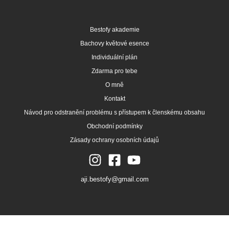
Bestofy akademie
Bachovy květové esence
Individuální plán
Zdarma pro tebe
O mně
Kontakt
Návod pro odstranění problému s přístupem k členskému obsahu
Obchodní podmínky
Zásady ochrany osobních údajů
aji.bestofy@gmail.com
Copyright © 2026 Bestofy