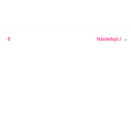
8
Následující
→