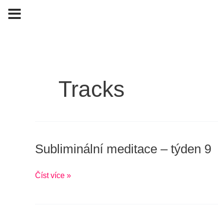
Přeskočit
MENU
na
obsah
Tracks
Subliminální meditace – týden 9
Subliminální
meditace
–
Číst více »
týden
9