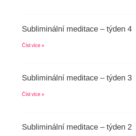
týden
5
Subliminální meditace – týden 4
Subliminální
meditace
–
Číst více »
týden
4
Subliminální meditace – týden 3
Subliminální
meditace
–
Číst více »
týden
3
Subliminální meditace – týden 2
Subliminální
meditace