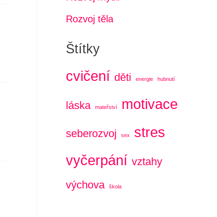
Rozvoj těla
Štítky
cvičení
děti
energie
hubnutí
motivace
láska
mateřství
stres
seberozvoj
sex
vyčerpání
vztahy
výchova
škola